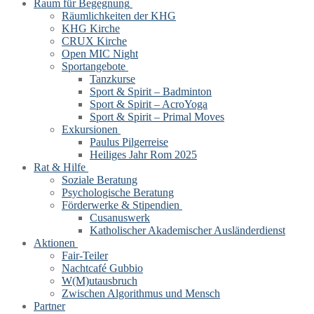
Raum für Begegnung
Räumlichkeiten der KHG
KHG Kirche
CRUX Kirche
Open MIC Night
Sportangebote
Tanzkurse
Sport & Spirit – Badminton
Sport & Spirit – AcroYoga
Sport & Spirit – Primal Moves
Exkursionen
Paulus Pilgerreise
Heiliges Jahr Rom 2025
Rat & Hilfe
Soziale Beratung
Psychologische Beratung
Förderwerke & Stipendien
Cusanuswerk
Katholischer Akademischer Ausländerdienst
Aktionen
Fair-Teiler
Nachtcafé Gubbio
W(M)utausbruch
Zwischen Algorithmus und Mensch
Partner