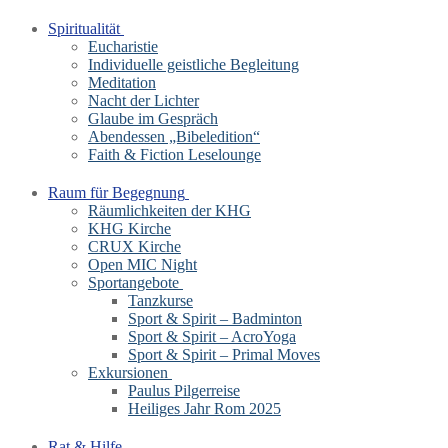
Spiritualität
Eucharistie
Individuelle geistliche Begleitung
Meditation
Nacht der Lichter
Glaube im Gespräch
Abendessen „Bibeledition“
Faith & Fiction Leselounge
Raum für Begegnung
Räumlichkeiten der KHG
KHG Kirche
CRUX Kirche
Open MIC Night
Sportangebote
Tanzkurse
Sport & Spirit – Badminton
Sport & Spirit – AcroYoga
Sport & Spirit – Primal Moves
Exkursionen
Paulus Pilgerreise
Heiliges Jahr Rom 2025
Rat & Hilfe