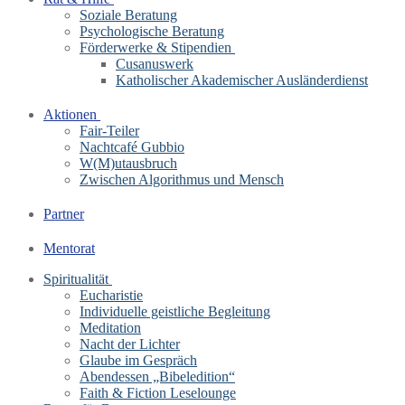
Soziale Beratung
Psychologische Beratung
Förderwerke & Stipendien
Cusanuswerk
Katholischer Akademischer Ausländerdienst
Aktionen
Fair-Teiler
Nachtcafé Gubbio
W(M)utausbruch
Zwischen Algorithmus und Mensch
Partner
Mentorat
Spiritualität
Eucharistie
Individuelle geistliche Begleitung
Meditation
Nacht der Lichter
Glaube im Gespräch
Abendessen „Bibeledition“
Faith & Fiction Leselounge