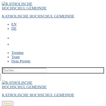
Zum
Menü
Schließen
Inhalt
springen
KATHOLISCHE HOCHSCHUL GEMEINDE
EN
DE
Termine
Team
Dein Projekt
Suchen
nach:
KATHOLISCHE HOCHSCHUL GEMEINDE
Menü