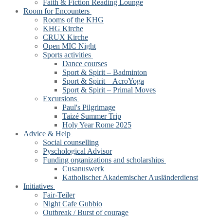
Faith & Fiction Reading Lounge
Room for Encounters
Rooms of the KHG
KHG Kirche
CRUX Kirche
Open MIC Night
Sports activities
Dance courses
Sport & Spirit – Badminton
Sport & Spirit – AcroYoga
Sport & Spirit – Primal Moves
Excursions
Paul's Pilgrimage
Taizé Summer Trip
Holy Year Rome 2025
Advice & Help
Social counselling
Pyschological Advisor
Funding organizations and scholarships
Cusanuswerk
Katholischer Akademischer Ausländerdienst
Initiatives
Fair-Teiler
Night Cafe Gubbio
Outbreak / Burst of courage