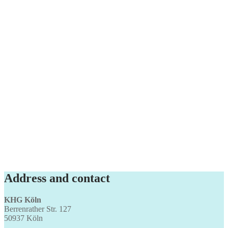
Address and contact
KHG Köln
Berrenrather Str. 127
50937 Köln