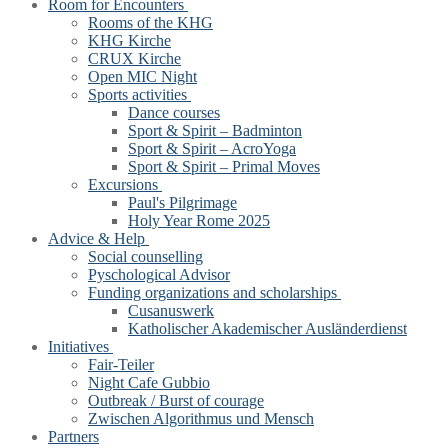
Room for Encounters
Rooms of the KHG
KHG Kirche
CRUX Kirche
Open MIC Night
Sports activities
Dance courses
Sport & Spirit – Badminton
Sport & Spirit – AcroYoga
Sport & Spirit – Primal Moves
Excursions
Paul's Pilgrimage
Holy Year Rome 2025
Advice & Help
Social counselling
Pyschological Advisor
Funding organizations and scholarships
Cusanuswerk
Katholischer Akademischer Ausländerdienst
Initiatives
Fair-Teiler
Night Cafe Gubbio
Outbreak / Burst of courage
Zwischen Algorithmus und Mensch
Partners