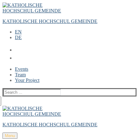
Zum
Menü
Schließen
Inhalt
springen
KATHOLISCHE HOCHSCHUL GEMEINDE
EN
DE
Events
Team
Your Project
Suche
nach:
KATHOLISCHE HOCHSCHUL GEMEINDE
Menu