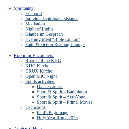
Spirituality
Eucharist
Individual spiritual assistance
Meditation
Night of Lights
Glaube im Gespräch
Evening Meal "Bible Edition"
Faith & Fiction Reading Lounge
Room for Encounters
Rooms of the KHG
KHG Kirche
CRUX Kirche
Open MIC Night
Sports activities
Dance courses
Sport & Spirit – Badminton
Sport & Spirit – AcroYoga
Sport & Spirit – Primal Moves
Excursions
Paul's Pilgrimage
Holy Year Rome 2025
Advice & Help