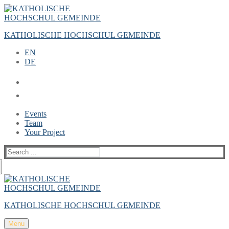
Zum
Menü
Schließen
Inhalt
springen
KATHOLISCHE HOCHSCHUL GEMEINDE
EN
DE
Events
Team
Your Project
Suche
nach:
KATHOLISCHE HOCHSCHUL GEMEINDE
Menu