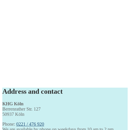
Address and contact
KHG Köln
Berrenrather Str. 127
50937 Köln
Phone:
0221 / 476 920
We are available by phone on weekdays from 10 am to 2 pm.