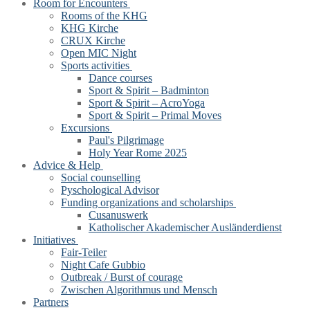
Room for Encounters
Rooms of the KHG
KHG Kirche
CRUX Kirche
Open MIC Night
Sports activities
Dance courses
Sport & Spirit – Badminton
Sport & Spirit – AcroYoga
Sport & Spirit – Primal Moves
Excursions
Paul's Pilgrimage
Holy Year Rome 2025
Advice & Help
Social counselling
Pyschological Advisor
Funding organizations and scholarships
Cusanuswerk
Katholischer Akademischer Ausländerdienst
Initiatives
Fair-Teiler
Night Cafe Gubbio
Outbreak / Burst of courage
Zwischen Algorithmus und Mensch
Partners