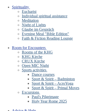
Spirituality
Eucharist
Individual spiritual assistance
Meditation
Night of Lights
Glaube im Gespräch
Evening Meal "Bible Edition"
Faith & Fiction Reading Lounge
Room for Encounters
Rooms of the KHG
KHG Kirche
CRUX Kirche
Open MIC Night
Sports activities
Dance courses
Sport & Spirit – Badminton
Sport & Spirit – AcroYoga
Sport & Spirit – Primal Moves
Excursions
Paul's Pilgrimage
Holy Year Rome 2025
Advice & Help