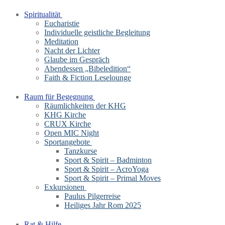
Spiritualität
Eucharistie
Individuelle geistliche Begleitung
Meditation
Nacht der Lichter
Glaube im Gespräch
Abendessen „Bibeledition“
Faith & Fiction Leselounge
Raum für Begegnung
Räumlichkeiten der KHG
KHG Kirche
CRUX Kirche
Open MIC Night
Sportangebote
Tanzkurse
Sport & Spirit – Badminton
Sport & Spirit – AcroYoga
Sport & Spirit – Primal Moves
Exkursionen
Paulus Pilgerreise
Heiliges Jahr Rom 2025
Rat & Hilfe