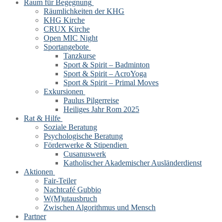
Raum für Begegnung
Räumlichkeiten der KHG
KHG Kirche
CRUX Kirche
Open MIC Night
Sportangebote
Tanzkurse
Sport & Spirit – Badminton
Sport & Spirit – AcroYoga
Sport & Spirit – Primal Moves
Exkursionen
Paulus Pilgerreise
Heiliges Jahr Rom 2025
Rat & Hilfe
Soziale Beratung
Psychologische Beratung
Förderwerke & Stipendien
Cusanuswerk
Katholischer Akademischer Ausländerdienst
Aktionen
Fair-Teiler
Nachtcafé Gubbio
W(M)utausbruch
Zwischen Algorithmus und Mensch
Partner