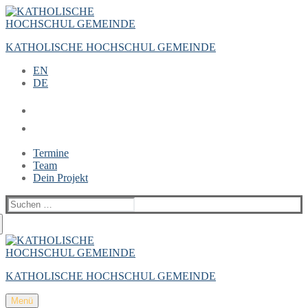
Zum
Menü
Schließen
Inhalt
springen
KATHOLISCHE HOCHSCHUL GEMEINDE
EN
DE
Termine
Team
Dein Projekt
Suchen
nach:
KATHOLISCHE HOCHSCHUL GEMEINDE
Menü