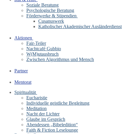
Soziale Beratung
Psychologische Beratung
Förderwerke & Stipendien
Cusanuswerk
Katholischer Akademischer Ausländerdienst
Aktionen
Fair-Teiler
Nachtcafé Gubbio
W(M)utausbruch
Zwischen Algorithmus und Mensch
Partner
Mentorat
Spiritualität
Eucharistie
Individuelle geistliche Begleitung
Meditation
Nacht der Lichter
Glaube im Gespräch
Abendessen „Bibeledition“
Faith & Fiction Leselounge