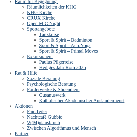
Raum für Begegnung
Räumlichkeiten der KHG
KHG Kirche
CRUX Kirche
Open MIC Night
Sportangebote
Tanzkurse
Sport & Spirit – Badminton
Sport & Spirit – AcroYoga
Sport & Spirit – Primal Moves
Exkursionen
Paulus Pilgerreise
Heiliges Jahr Rom 2025
Rat & Hilfe
Soziale Beratung
Psychologische Beratung
Förderwerke & Stipendien
Cusanuswerk
Katholischer Akademischer Ausländerdienst
Aktionen
Fair-Teiler
Nachtcafé Gubbio
W(M)utausbruch
Zwischen Algorithmus und Mensch
Partner