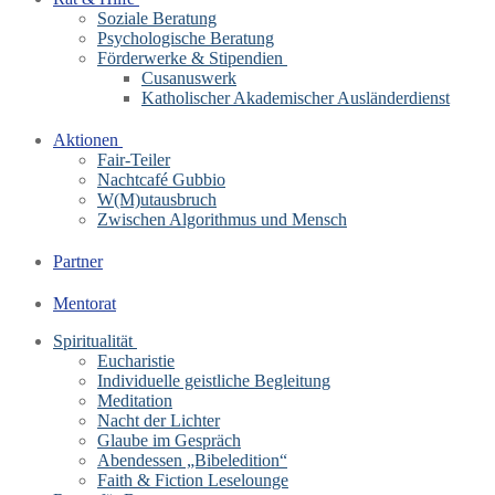
Soziale Beratung
Psychologische Beratung
Förderwerke & Stipendien
Cusanuswerk
Katholischer Akademischer Ausländerdienst
Aktionen
Fair-Teiler
Nachtcafé Gubbio
W(M)utausbruch
Zwischen Algorithmus und Mensch
Partner
Mentorat
Spiritualität
Eucharistie
Individuelle geistliche Begleitung
Meditation
Nacht der Lichter
Glaube im Gespräch
Abendessen „Bibeledition“
Faith & Fiction Leselounge