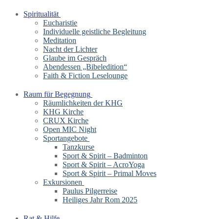
Spiritualität
Eucharistie
Individuelle geistliche Begleitung
Meditation
Nacht der Lichter
Glaube im Gespräch
Abendessen „Bibeledition“
Faith & Fiction Leselounge
Raum für Begegnung
Räumlichkeiten der KHG
KHG Kirche
CRUX Kirche
Open MIC Night
Sportangebote
Tanzkurse
Sport & Spirit – Badminton
Sport & Spirit – AcroYoga
Sport & Spirit – Primal Moves
Exkursionen
Paulus Pilgerreise
Heiliges Jahr Rom 2025
Rat & Hilfe