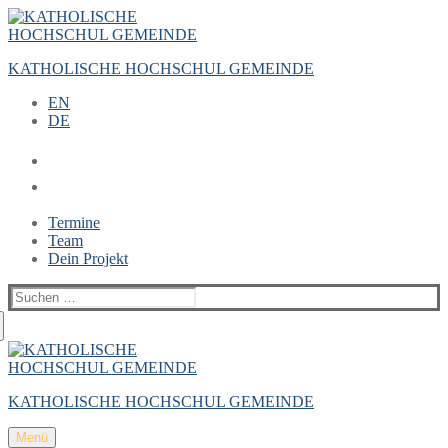
Zum
Menü
Schließen
Inhalt
springen
KATHOLISCHE HOCHSCHUL GEMEINDE
EN
DE
Termine
Team
Dein Projekt
Suchen
nach:
KATHOLISCHE HOCHSCHUL GEMEINDE
Menü