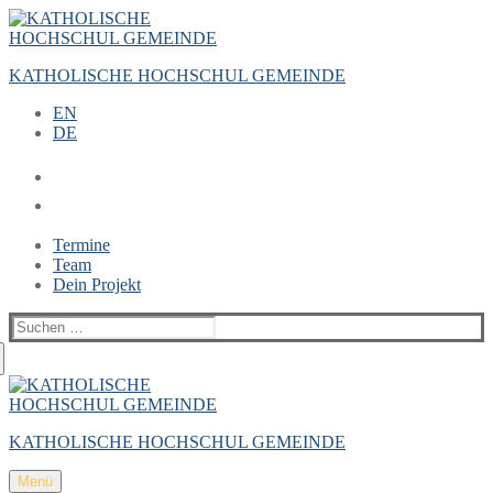
Zum
Menü
Schließen
Inhalt
springen
KATHOLISCHE HOCHSCHUL GEMEINDE
EN
DE
Termine
Team
Dein Projekt
Suchen
nach:
KATHOLISCHE HOCHSCHUL GEMEINDE
Menü