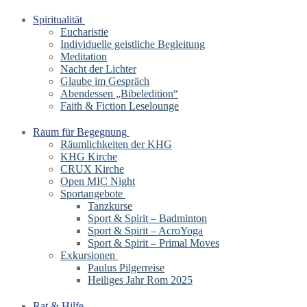
Spiritualität
Eucharistie
Individuelle geistliche Begleitung
Meditation
Nacht der Lichter
Glaube im Gespräch
Abendessen „Bibeledition“
Faith & Fiction Leselounge
Raum für Begegnung
Räumlichkeiten der KHG
KHG Kirche
CRUX Kirche
Open MIC Night
Sportangebote
Tanzkurse
Sport & Spirit – Badminton
Sport & Spirit – AcroYoga
Sport & Spirit – Primal Moves
Exkursionen
Paulus Pilgerreise
Heiliges Jahr Rom 2025
Rat & Hilfe