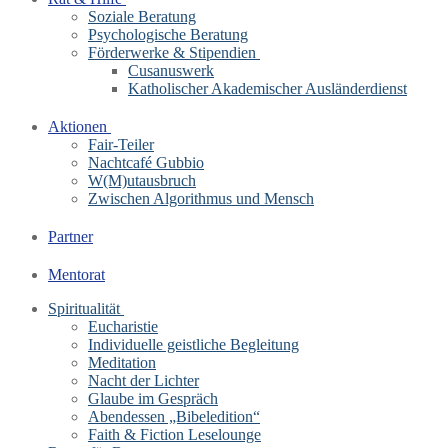
Soziale Beratung
Psychologische Beratung
Förderwerke & Stipendien
Cusanuswerk
Katholischer Akademischer Ausländerdienst
Aktionen
Fair-Teiler
Nachtcafé Gubbio
W(M)utausbruch
Zwischen Algorithmus und Mensch
Partner
Mentorat
Spiritualität
Eucharistie
Individuelle geistliche Begleitung
Meditation
Nacht der Lichter
Glaube im Gespräch
Abendessen „Bibeledition“
Faith & Fiction Leselounge