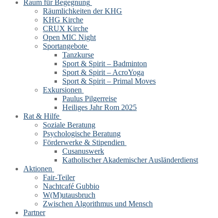
Raum für Begegnung
Räumlichkeiten der KHG
KHG Kirche
CRUX Kirche
Open MIC Night
Sportangebote
Tanzkurse
Sport & Spirit – Badminton
Sport & Spirit – AcroYoga
Sport & Spirit – Primal Moves
Exkursionen
Paulus Pilgerreise
Heiliges Jahr Rom 2025
Rat & Hilfe
Soziale Beratung
Psychologische Beratung
Förderwerke & Stipendien
Cusanuswerk
Katholischer Akademischer Ausländerdienst
Aktionen
Fair-Teiler
Nachtcafé Gubbio
W(M)utausbruch
Zwischen Algorithmus und Mensch
Partner