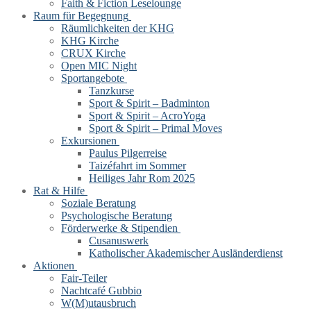
Faith & Fiction Leselounge
Raum für Begegnung
Räumlichkeiten der KHG
KHG Kirche
CRUX Kirche
Open MIC Night
Sportangebote
Tanzkurse
Sport & Spirit – Badminton
Sport & Spirit – AcroYoga
Sport & Spirit – Primal Moves
Exkursionen
Paulus Pilgerreise
Taizéfahrt im Sommer
Heiliges Jahr Rom 2025
Rat & Hilfe
Soziale Beratung
Psychologische Beratung
Förderwerke & Stipendien
Cusanuswerk
Katholischer Akademischer Ausländerdienst
Aktionen
Fair-Teiler
Nachtcafé Gubbio
W(M)utausbruch