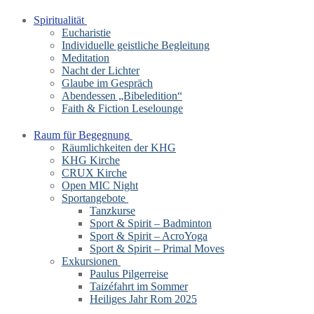
Spiritualität
Eucharistie
Individuelle geistliche Begleitung
Meditation
Nacht der Lichter
Glaube im Gespräch
Abendessen „Bibeledition“
Faith & Fiction Leselounge
Raum für Begegnung
Räumlichkeiten der KHG
KHG Kirche
CRUX Kirche
Open MIC Night
Sportangebote
Tanzkurse
Sport & Spirit – Badminton
Sport & Spirit – AcroYoga
Sport & Spirit – Primal Moves
Exkursionen
Paulus Pilgerreise
Taizéfahrt im Sommer
Heiliges Jahr Rom 2025