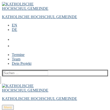
Zum
Menü
Schließen
Inhalt
springen
KATHOLISCHE HOCHSCHUL GEMEINDE
EN
DE
Termine
Team
Dein Projekt
Suchen
nach:
KATHOLISCHE HOCHSCHUL GEMEINDE
Menü