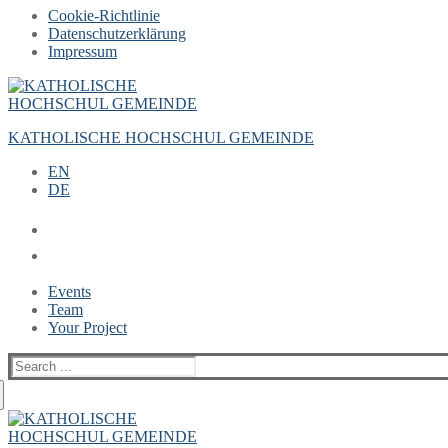
Cookie-Richtlinie
Datenschutzerklärung
Impressum
Zum
Menü
Schließen
Inhalt
springen
KATHOLISCHE HOCHSCHUL GEMEINDE
EN
DE
Events
Team
Your Project
Suche
nach: