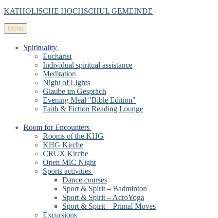
KATHOLISCHE HOCHSCHUL GEMEINDE
Menu
Spirituality
Eucharist
Individual spiritual assistance
Meditation
Night of Lights
Glaube im Gespräch
Evening Meal "Bible Edition"
Faith & Fiction Reading Lounge
Room for Encounters
Rooms of the KHG
KHG Kirche
CRUX Kirche
Open MIC Night
Sports activities
Dance courses
Sport & Spirit – Badminton
Sport & Spirit – AcroYoga
Sport & Spirit – Primal Moves
Excursions