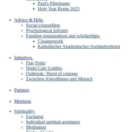
Paul's Pilgrimage
Holy Year Rome 2025
Advice & Help
Social counselling
Pyschological Advisor
Funding organizations and scholarships
Cusanuswerk
Katholischer Akademischer Ausländerdienst
Initiatives
Fair-Teiler
Night Cafe Gubbio
Outbreak / Burst of courage
Zwischen Algorithmus und Mensch
Partners
Mentorat
Spirituality
Eucharist
Individual spiritual assistance
Meditation