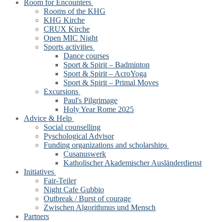
Room for Encounters
Rooms of the KHG
KHG Kirche
CRUX Kirche
Open MIC Night
Sports activities
Dance courses
Sport & Spirit – Badminton
Sport & Spirit – AcroYoga
Sport & Spirit – Primal Moves
Excursions
Paul's Pilgrimage
Holy Year Rome 2025
Advice & Help
Social counselling
Pyschological Advisor
Funding organizations and scholarships
Cusanuswerk
Katholischer Akademischer Ausländerdienst
Initiatives
Fair-Teiler
Night Cafe Gubbio
Outbreak / Burst of courage
Zwischen Algorithmus und Mensch
Partners