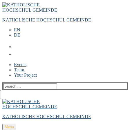
Zum
Menü
Schließen
Inhalt
springen
KATHOLISCHE HOCHSCHUL GEMEINDE
EN
DE
Events
Team
Your Project
Suche
nach:
KATHOLISCHE HOCHSCHUL GEMEINDE
Menu