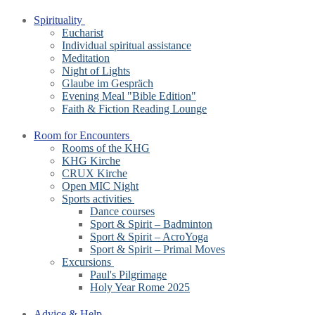
Spirituality
Eucharist
Individual spiritual assistance
Meditation
Night of Lights
Glaube im Gespräch
Evening Meal "Bible Edition"
Faith & Fiction Reading Lounge
Room for Encounters
Rooms of the KHG
KHG Kirche
CRUX Kirche
Open MIC Night
Sports activities
Dance courses
Sport & Spirit – Badminton
Sport & Spirit – AcroYoga
Sport & Spirit – Primal Moves
Excursions
Paul's Pilgrimage
Holy Year Rome 2025
Advice & Help