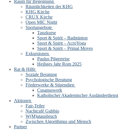
Raum für Begegnung
Räumlichkeiten der KHG
KHG Kirche
CRUX Kirche
Open MIC Night
Sportangebote
Tanzkurse
Sport & Spirit – Badminton
Sport & Spirit – AcroYoga
Sport & Spirit – Primal Moves
Exkursionen
Paulus Pilgerreise
Heiliges Jahr Rom 2025
Rat & Hilfe
Soziale Beratung
Psychologische Beratung
Förderwerke & Stipendien
Cusanuswerk
Katholischer Akademischer Ausländerdienst
Aktionen
Fair-Teiler
Nachtcafé Gubbio
W(M)utausbruch
Zwischen Algorithmus und Mensch
Partner