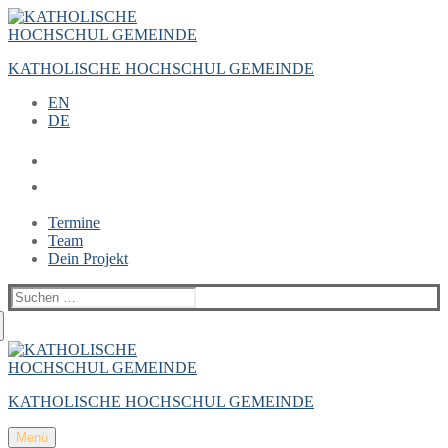
Zum
Menü
Schließen
Inhalt
springen
KATHOLISCHE HOCHSCHUL GEMEINDE
EN
DE
Termine
Team
Dein Projekt
Suchen
nach:
KATHOLISCHE HOCHSCHUL GEMEINDE
Menü