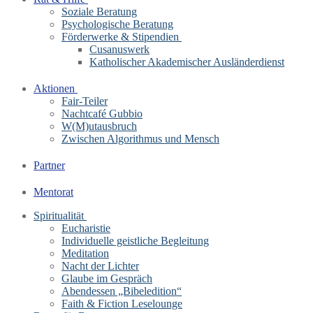
Soziale Beratung
Psychologische Beratung
Förderwerke & Stipendien
Cusanuswerk
Katholischer Akademischer Ausländerdienst
Aktionen
Fair-Teiler
Nachtcafé Gubbio
W(M)utausbruch
Zwischen Algorithmus und Mensch
Partner
Mentorat
Spiritualität
Eucharistie
Individuelle geistliche Begleitung
Meditation
Nacht der Lichter
Glaube im Gespräch
Abendessen „Bibeledition“
Faith & Fiction Leselounge