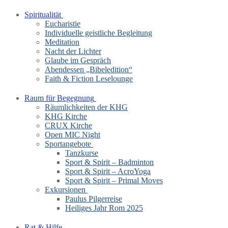
Spiritualität
Eucharistie
Individuelle geistliche Begleitung
Meditation
Nacht der Lichter
Glaube im Gespräch
Abendessen „Bibeledition“
Faith & Fiction Leselounge
Raum für Begegnung
Räumlichkeiten der KHG
KHG Kirche
CRUX Kirche
Open MIC Night
Sportangebote
Tanzkurse
Sport & Spirit – Badminton
Sport & Spirit – AcroYoga
Sport & Spirit – Primal Moves
Exkursionen
Paulus Pilgerreise
Heiliges Jahr Rom 2025
Rat & Hilfe