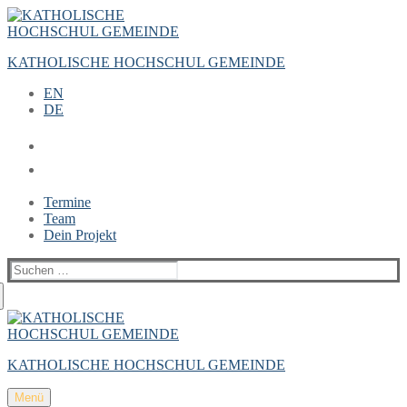
Zum
Menü
Schließen
Inhalt
springen
KATHOLISCHE HOCHSCHUL GEMEINDE
EN
DE
Termine
Team
Dein Projekt
Suchen
nach:
KATHOLISCHE HOCHSCHUL GEMEINDE
Menü