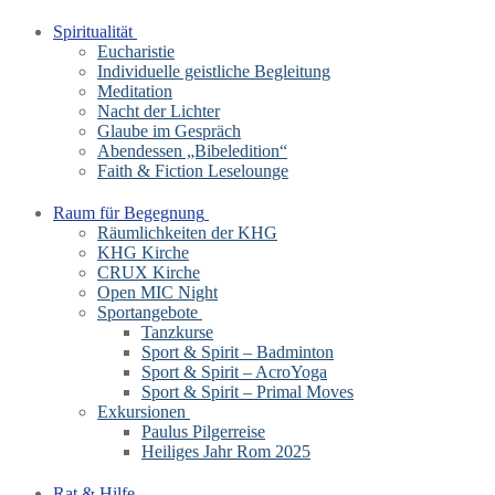
Spiritualität
Eucharistie
Individuelle geistliche Begleitung
Meditation
Nacht der Lichter
Glaube im Gespräch
Abendessen „Bibeledition“
Faith & Fiction Leselounge
Raum für Begegnung
Räumlichkeiten der KHG
KHG Kirche
CRUX Kirche
Open MIC Night
Sportangebote
Tanzkurse
Sport & Spirit – Badminton
Sport & Spirit – AcroYoga
Sport & Spirit – Primal Moves
Exkursionen
Paulus Pilgerreise
Heiliges Jahr Rom 2025
Rat & Hilfe