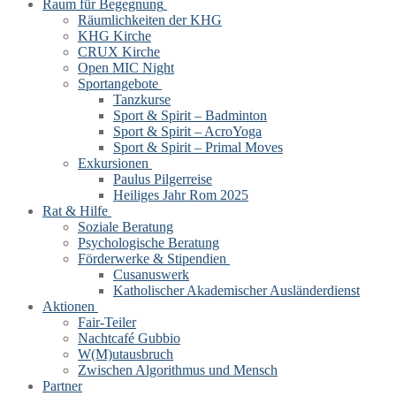
Raum für Begegnung
Räumlichkeiten der KHG
KHG Kirche
CRUX Kirche
Open MIC Night
Sportangebote
Tanzkurse
Sport & Spirit – Badminton
Sport & Spirit – AcroYoga
Sport & Spirit – Primal Moves
Exkursionen
Paulus Pilgerreise
Heiliges Jahr Rom 2025
Rat & Hilfe
Soziale Beratung
Psychologische Beratung
Förderwerke & Stipendien
Cusanuswerk
Katholischer Akademischer Ausländerdienst
Aktionen
Fair-Teiler
Nachtcafé Gubbio
W(M)utausbruch
Zwischen Algorithmus und Mensch
Partner