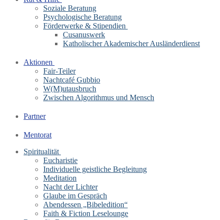
Soziale Beratung
Psychologische Beratung
Förderwerke & Stipendien
Cusanuswerk
Katholischer Akademischer Ausländerdienst
Aktionen
Fair-Teiler
Nachtcafé Gubbio
W(M)utausbruch
Zwischen Algorithmus und Mensch
Partner
Mentorat
Spiritualität
Eucharistie
Individuelle geistliche Begleitung
Meditation
Nacht der Lichter
Glaube im Gespräch
Abendessen „Bibeledition“
Faith & Fiction Leselounge