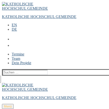
Zum
Menü
Schließen
Inhalt
springen
KATHOLISCHE HOCHSCHUL GEMEINDE
EN
DE
Termine
Team
Dein Projekt
Suchen
nach:
KATHOLISCHE HOCHSCHUL GEMEINDE
Menü