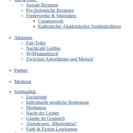
Soziale Beratung
Psychologische Beratung
Förderwerke & Stipendien
Cusanuswerk
Katholischer Akademischer Ausländerdienst
Aktionen
Fair-Teiler
Nachtcafé Gubbio
W(M)utausbruch
Zwischen Algorithmus und Mensch
Partner
Mentorat
Spiritualität
Eucharistie
Individuelle geistliche Begleitung
Meditation
Nacht der Lichter
Glaube im Gespräch
Abendessen „Bibeledition“
Faith & Fiction Leselounge