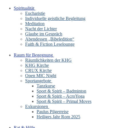
Spiritualität
Eucharistie
Individuelle geistliche Begleitung
Meditation
Nacht der Lichter
Glaube im Gespräch
Abendessen „Bibeledition“
Faith & Fiction Leselounge
Raum für Begegnung
Räumlichkeiten der KHG
KHG Kirche
CRUX Kirche
Open MIC Night
Sportangebote
Tanzkurse
Sport & Spirit – Badminton
Sport & Spirit – AcroYoga
Sport & Spirit – Primal Moves
Exkursionen
Paulus Pilgerreise
Heiliges Jahr Rom 2025
Rat & Hilfe