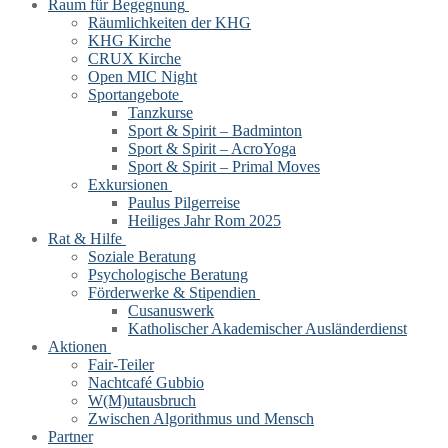
Raum für Begegnung
Räumlichkeiten der KHG
KHG Kirche
CRUX Kirche
Open MIC Night
Sportangebote
Tanzkurse
Sport & Spirit – Badminton
Sport & Spirit – AcroYoga
Sport & Spirit – Primal Moves
Exkursionen
Paulus Pilgerreise
Heiliges Jahr Rom 2025
Rat & Hilfe
Soziale Beratung
Psychologische Beratung
Förderwerke & Stipendien
Cusanuswerk
Katholischer Akademischer Ausländerdienst
Aktionen
Fair-Teiler
Nachtcafé Gubbio
W(M)utausbruch
Zwischen Algorithmus und Mensch
Partner