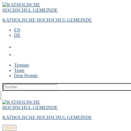
Zum
Menü
Schließen
Inhalt
springen
KATHOLISCHE HOCHSCHUL GEMEINDE
EN
DE
Termine
Team
Dein Projekt
Suchen
nach:
KATHOLISCHE HOCHSCHUL GEMEINDE
Menü