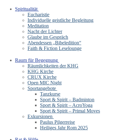
Spiritualität
Eucharistie
Individuelle geistliche Begleitung
Meditation
Nacht der Lichter
Glaube im Gespräch
Abendessen „Bibeledition“
Faith & Fiction Leselounge
Raum für Begegnung
Räumlichkeiten der KHG
KHG Kirche
CRUX Kirche
Open MIC Night
Sportangebote
Tanzkurse
Sport & Spirit – Badminton
Sport & Spirit – AcroYoga
Sport & Spirit – Primal Moves
Exkursionen
Paulus Pilgerreise
Heiliges Jahr Rom 2025
Rat & Hilfe