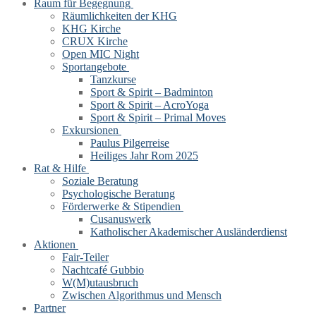
Raum für Begegnung
Räumlichkeiten der KHG
KHG Kirche
CRUX Kirche
Open MIC Night
Sportangebote
Tanzkurse
Sport & Spirit – Badminton
Sport & Spirit – AcroYoga
Sport & Spirit – Primal Moves
Exkursionen
Paulus Pilgerreise
Heiliges Jahr Rom 2025
Rat & Hilfe
Soziale Beratung
Psychologische Beratung
Förderwerke & Stipendien
Cusanuswerk
Katholischer Akademischer Ausländerdienst
Aktionen
Fair-Teiler
Nachtcafé Gubbio
W(M)utausbruch
Zwischen Algorithmus und Mensch
Partner