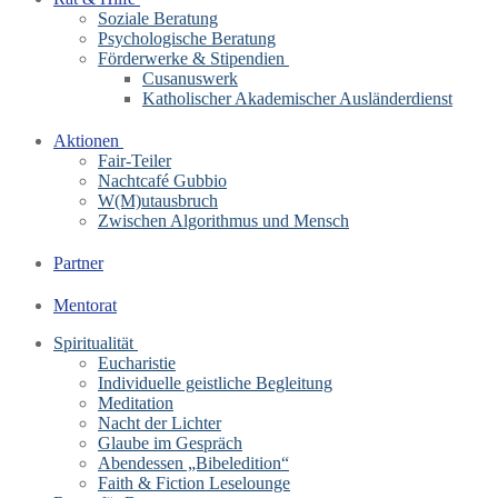
Soziale Beratung
Psychologische Beratung
Förderwerke & Stipendien
Cusanuswerk
Katholischer Akademischer Ausländerdienst
Aktionen
Fair-Teiler
Nachtcafé Gubbio
W(M)utausbruch
Zwischen Algorithmus und Mensch
Partner
Mentorat
Spiritualität
Eucharistie
Individuelle geistliche Begleitung
Meditation
Nacht der Lichter
Glaube im Gespräch
Abendessen „Bibeledition“
Faith & Fiction Leselounge