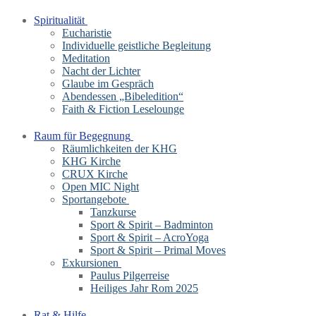
Spiritualität
Eucharistie
Individuelle geistliche Begleitung
Meditation
Nacht der Lichter
Glaube im Gespräch
Abendessen „Bibeledition“
Faith & Fiction Leselounge
Raum für Begegnung
Räumlichkeiten der KHG
KHG Kirche
CRUX Kirche
Open MIC Night
Sportangebote
Tanzkurse
Sport & Spirit – Badminton
Sport & Spirit – AcroYoga
Sport & Spirit – Primal Moves
Exkursionen
Paulus Pilgerreise
Heiliges Jahr Rom 2025
Rat & Hilfe