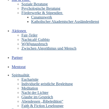
Soziale Beratung
Psychologische Beratung
Förderwerke & Stipendien
Cusanuswerk
Katholischer Akademischer Ausländerdienst
Aktionen
Fair-Teiler
Nachtcafé Gubbio
W(M)utausbruch
Zwischen Algorithmus und Mensch
Partner
Mentorat
Spiritualität
Eucharistie
Individuelle geistliche Begleitung
Meditation
Nacht der Lichter
Glaube im Gespräch
Abendessen „Bibeledition“
Faith & Fiction Leselounge