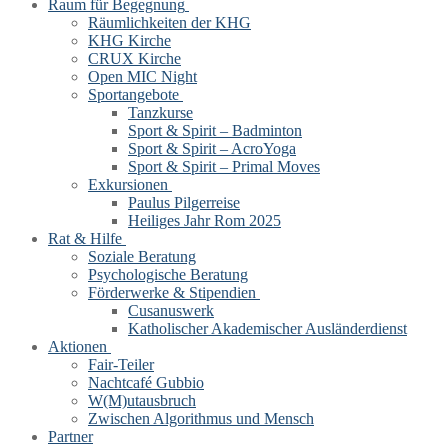
Raum für Begegnung
Räumlichkeiten der KHG
KHG Kirche
CRUX Kirche
Open MIC Night
Sportangebote
Tanzkurse
Sport & Spirit – Badminton
Sport & Spirit – AcroYoga
Sport & Spirit – Primal Moves
Exkursionen
Paulus Pilgerreise
Heiliges Jahr Rom 2025
Rat & Hilfe
Soziale Beratung
Psychologische Beratung
Förderwerke & Stipendien
Cusanuswerk
Katholischer Akademischer Ausländerdienst
Aktionen
Fair-Teiler
Nachtcafé Gubbio
W(M)utausbruch
Zwischen Algorithmus und Mensch
Partner