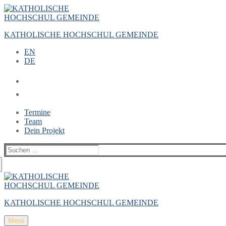
Zum
Menü
Schließen
Inhalt
springen
KATHOLISCHE HOCHSCHUL GEMEINDE
EN
DE
Termine
Team
Dein Projekt
Suchen
nach:
KATHOLISCHE HOCHSCHUL GEMEINDE
Menü