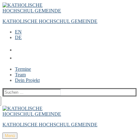
Zum
Menü
Schließen
Inhalt
springen
KATHOLISCHE HOCHSCHUL GEMEINDE
EN
DE
Termine
Team
Dein Projekt
Suchen
nach:
KATHOLISCHE HOCHSCHUL GEMEINDE
Menü