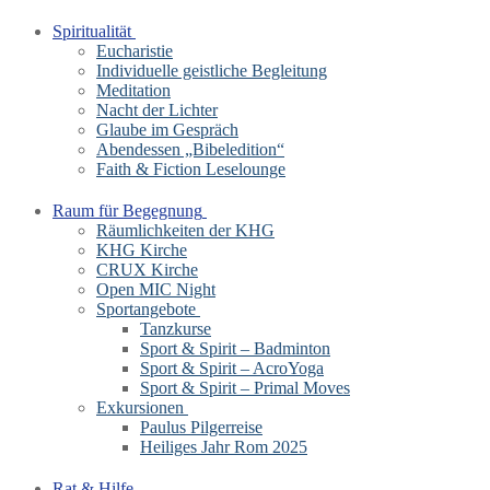
Spiritualität
Eucharistie
Individuelle geistliche Begleitung
Meditation
Nacht der Lichter
Glaube im Gespräch
Abendessen „Bibeledition“
Faith & Fiction Leselounge
Raum für Begegnung
Räumlichkeiten der KHG
KHG Kirche
CRUX Kirche
Open MIC Night
Sportangebote
Tanzkurse
Sport & Spirit – Badminton
Sport & Spirit – AcroYoga
Sport & Spirit – Primal Moves
Exkursionen
Paulus Pilgerreise
Heiliges Jahr Rom 2025
Rat & Hilfe