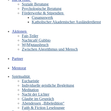
Soziale Beratung
Psychologische Beratung
Förderwerke & Stipendien
Cusanuswerk
Katholischer Akademischer Ausländerdienst
Aktionen
Fair-Teiler
Nachtcafé Gubbio
W(M)utausbruch
Zwischen Algorithmus und Mensch
Partner
Mentorat
Spiritualität
Eucharistie
Individuelle geistliche Begleitung
Meditation
Nacht der Lichter
Glaube im Gespräch
Abendessen „Bibeledition“
Faith & Fiction Leselounge