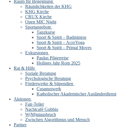
Raum für Begegnung
Räumlichkeiten der KHG
KHG Kirche
CRUX Kirche
Open MIC Night
Sportangebote
Tanzkurse
Sport & Spirit – Badminton
Sport & Spirit – AcroYoga
Sport & Spirit – Primal Moves
Exkursionen
Paulus Pilgerreise
Heiliges Jahr Rom 2025
Rat & Hilfe
Soziale Beratung
Psychologische Beratung
Förderwerke & Stipendien
Cusanuswerk
Katholischer Akademischer Ausländerdienst
Aktionen
Fair-Teiler
Nachtcafé Gubbio
W(M)utausbruch
Zwischen Algorithmus und Mensch
Partner