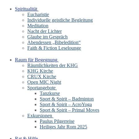
Spiritualität
Eucharistie
Individuelle geistliche Begleitung
Meditation
Nacht der Lichter
Glaube im Gespräch
Abendessen „Bibeledition“
Faith & Fiction Leselounge
Raum für Begegnung
Räumlichkeiten der KHG
KHG Kirche
CRUX Kirche
Open MIC Night
Sportangebote
Tanzkurse
Sport & Spirit – Badminton
Sport & Spirit – AcroYoga
Sport & Spirit – Primal Moves
Exkursionen
Paulus Pilgerreise
Heiliges Jahr Rom 2025
Rat & Hilfe