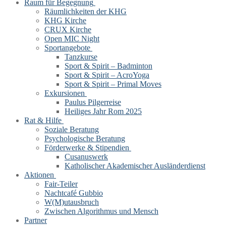
Raum für Begegnung
Räumlichkeiten der KHG
KHG Kirche
CRUX Kirche
Open MIC Night
Sportangebote
Tanzkurse
Sport & Spirit – Badminton
Sport & Spirit – AcroYoga
Sport & Spirit – Primal Moves
Exkursionen
Paulus Pilgerreise
Heiliges Jahr Rom 2025
Rat & Hilfe
Soziale Beratung
Psychologische Beratung
Förderwerke & Stipendien
Cusanuswerk
Katholischer Akademischer Ausländerdienst
Aktionen
Fair-Teiler
Nachtcafé Gubbio
W(M)utausbruch
Zwischen Algorithmus und Mensch
Partner