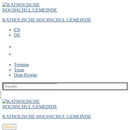
Zum
Menü
Schließen
Inhalt
springen
KATHOLISCHE HOCHSCHUL GEMEINDE
EN
DE
Termine
Team
Dein Projekt
Suchen
nach:
KATHOLISCHE HOCHSCHUL GEMEINDE
Menü