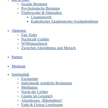
Soziale Beratung
Psychologische Beratung
Förderwerke & Stipendien
Cusanuswerk
Katholischer Akademischer Ausländerdienst
Aktionen
Fair-Teiler
Nachtcafé Gubbio
W(M)utausbruch
Zwischen Algorithmus und Mensch
Partner
Mentorat
Spiritualität
Eucharistie
Individuelle geistliche Begleitung
Meditation
Nacht der Lichter
Glaube im Gespräch
Abendessen „Bibeledition“
Faith & Fiction Leselounge