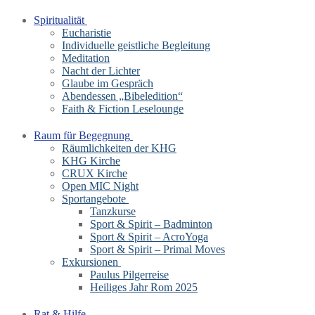
Spiritualität
Eucharistie
Individuelle geistliche Begleitung
Meditation
Nacht der Lichter
Glaube im Gespräch
Abendessen „Bibeledition“
Faith & Fiction Leselounge
Raum für Begegnung
Räumlichkeiten der KHG
KHG Kirche
CRUX Kirche
Open MIC Night
Sportangebote
Tanzkurse
Sport & Spirit – Badminton
Sport & Spirit – AcroYoga
Sport & Spirit – Primal Moves
Exkursionen
Paulus Pilgerreise
Heiliges Jahr Rom 2025
Rat & Hilfe