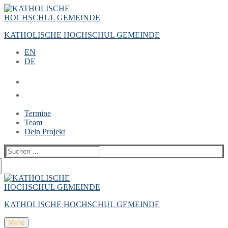
Zum
Menü
Schließen
Inhalt
springen
KATHOLISCHE HOCHSCHUL GEMEINDE
EN
DE
Termine
Team
Dein Projekt
Suchen
nach:
KATHOLISCHE HOCHSCHUL GEMEINDE
Menü