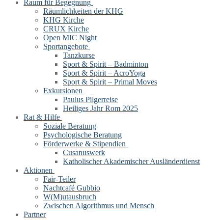
Raum für Begegnung
Räumlichkeiten der KHG
KHG Kirche
CRUX Kirche
Open MIC Night
Sportangebote
Tanzkurse
Sport & Spirit – Badminton
Sport & Spirit – AcroYoga
Sport & Spirit – Primal Moves
Exkursionen
Paulus Pilgerreise
Heiliges Jahr Rom 2025
Rat & Hilfe
Soziale Beratung
Psychologische Beratung
Förderwerke & Stipendien
Cusanuswerk
Katholischer Akademischer Ausländerdienst
Aktionen
Fair-Teiler
Nachtcafé Gubbio
W(M)utausbruch
Zwischen Algorithmus und Mensch
Partner