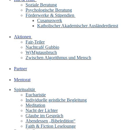
Soziale Beratung
Psychologische Beratung
Förderwerke & Stipendien
Cusanuswerk
Katholischer Akademischer Ausländerdienst
Aktionen
Fair-Teiler
Nachtcafé Gubbio
W(M)utausbruch
Zwischen Algorithmus und Mensch
Partner
Mentorat
Spiritualität
Eucharistie
Individuelle geistliche Begleitung
Meditation
Nacht der Lichter
Glaube im Gespräch
Abendessen „Bibeledition“
Faith & Fiction Leselounge