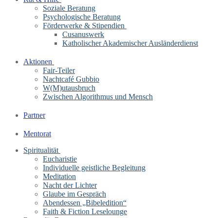
Soziale Beratung
Psychologische Beratung
Förderwerke & Stipendien
Cusanuswerk
Katholischer Akademischer Ausländerdienst
Aktionen
Fair-Teiler
Nachtcafé Gubbio
W(M)utausbruch
Zwischen Algorithmus und Mensch
Partner
Mentorat
Spiritualität
Eucharistie
Individuelle geistliche Begleitung
Meditation
Nacht der Lichter
Glaube im Gespräch
Abendessen „Bibeledition“
Faith & Fiction Leselounge