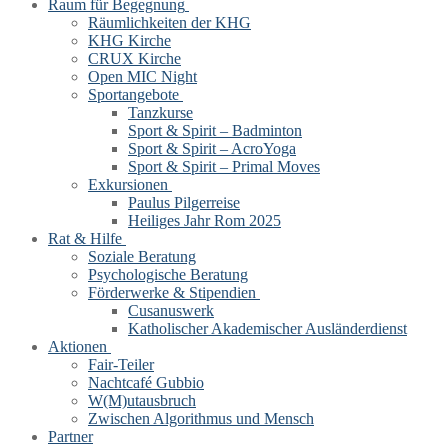
Raum für Begegnung
Räumlichkeiten der KHG
KHG Kirche
CRUX Kirche
Open MIC Night
Sportangebote
Tanzkurse
Sport & Spirit – Badminton
Sport & Spirit – AcroYoga
Sport & Spirit – Primal Moves
Exkursionen
Paulus Pilgerreise
Heiliges Jahr Rom 2025
Rat & Hilfe
Soziale Beratung
Psychologische Beratung
Förderwerke & Stipendien
Cusanuswerk
Katholischer Akademischer Ausländerdienst
Aktionen
Fair-Teiler
Nachtcafé Gubbio
W(M)utausbruch
Zwischen Algorithmus und Mensch
Partner