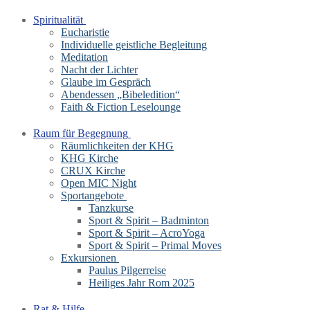
Spiritualität
Eucharistie
Individuelle geistliche Begleitung
Meditation
Nacht der Lichter
Glaube im Gespräch
Abendessen „Bibeledition“
Faith & Fiction Leselounge
Raum für Begegnung
Räumlichkeiten der KHG
KHG Kirche
CRUX Kirche
Open MIC Night
Sportangebote
Tanzkurse
Sport & Spirit – Badminton
Sport & Spirit – AcroYoga
Sport & Spirit – Primal Moves
Exkursionen
Paulus Pilgerreise
Heiliges Jahr Rom 2025
Rat & Hilfe