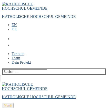
Zum
Menü
Schließen
Inhalt
springen
KATHOLISCHE HOCHSCHUL GEMEINDE
EN
DE
Termine
Team
Dein Projekt
Suchen
nach:
KATHOLISCHE HOCHSCHUL GEMEINDE
Menü