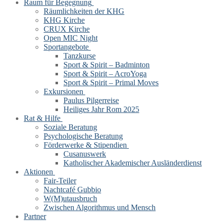
Raum für Begegnung
Räumlichkeiten der KHG
KHG Kirche
CRUX Kirche
Open MIC Night
Sportangebote
Tanzkurse
Sport & Spirit – Badminton
Sport & Spirit – AcroYoga
Sport & Spirit – Primal Moves
Exkursionen
Paulus Pilgerreise
Heiliges Jahr Rom 2025
Rat & Hilfe
Soziale Beratung
Psychologische Beratung
Förderwerke & Stipendien
Cusanuswerk
Katholischer Akademischer Ausländerdienst
Aktionen
Fair-Teiler
Nachtcafé Gubbio
W(M)utausbruch
Zwischen Algorithmus und Mensch
Partner