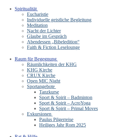
Spiritualität
Eucharistie
Individuelle geistliche Begleitung
Meditation
Nacht der Lichter
Glaube im Gespräch
Abendessen „Bibeledition“
Faith & Fiction Leselounge
Raum für Begegnung
Räumlichkeiten der KHG
KHG Kirche
CRUX Kirche
Open MIC Night
Sportangebote
Tanzkurse
Sport & Spirit – Badminton
Sport & Spirit – AcroYoga
Sport & Spirit – Primal Moves
Exkursionen
Paulus Pilgerreise
Heiliges Jahr Rom 2025
Rat & Hilfe