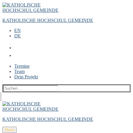
Zum
Menü
Schließen
Inhalt
springen
KATHOLISCHE HOCHSCHUL GEMEINDE
EN
DE
Termine
Team
Dein Projekt
Suchen
nach:
KATHOLISCHE HOCHSCHUL GEMEINDE
Menü