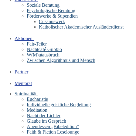
Soziale Beratung
Psychologische Beratung
Förderwerke & Stipendien
Cusanuswerk
Katholischer Akademischer Ausländerdienst
Aktionen
Fair-Teiler
Nachtcafé Gubbio
W(M)utausbruch
Zwischen Algorithmus und Mensch
Partner
Mentorat
Spiritualität
Eucharistie
Individuelle geistliche Begleitung
Meditation
Nacht der Lichter
Glaube im Gespräch
Abendessen „Bibeledition“
Faith & Fiction Leselounge