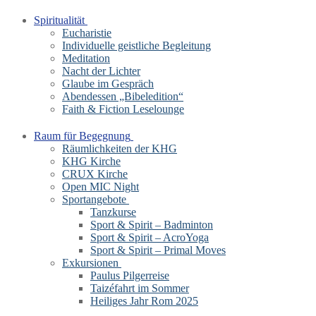
Spiritualität
Eucharistie
Individuelle geistliche Begleitung
Meditation
Nacht der Lichter
Glaube im Gespräch
Abendessen „Bibeledition“
Faith & Fiction Leselounge
Raum für Begegnung
Räumlichkeiten der KHG
KHG Kirche
CRUX Kirche
Open MIC Night
Sportangebote
Tanzkurse
Sport & Spirit – Badminton
Sport & Spirit – AcroYoga
Sport & Spirit – Primal Moves
Exkursionen
Paulus Pilgerreise
Taizéfahrt im Sommer
Heiliges Jahr Rom 2025