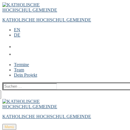
Zum
Menü
Schließen
Inhalt
springen
KATHOLISCHE HOCHSCHUL GEMEINDE
EN
DE
Termine
Team
Dein Projekt
Suchen
nach:
KATHOLISCHE HOCHSCHUL GEMEINDE
Menü