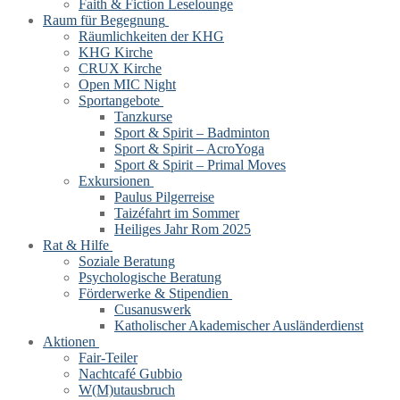
Faith & Fiction Leselounge
Raum für Begegnung
Räumlichkeiten der KHG
KHG Kirche
CRUX Kirche
Open MIC Night
Sportangebote
Tanzkurse
Sport & Spirit – Badminton
Sport & Spirit – AcroYoga
Sport & Spirit – Primal Moves
Exkursionen
Paulus Pilgerreise
Taizéfahrt im Sommer
Heiliges Jahr Rom 2025
Rat & Hilfe
Soziale Beratung
Psychologische Beratung
Förderwerke & Stipendien
Cusanuswerk
Katholischer Akademischer Ausländerdienst
Aktionen
Fair-Teiler
Nachtcafé Gubbio
W(M)utausbruch