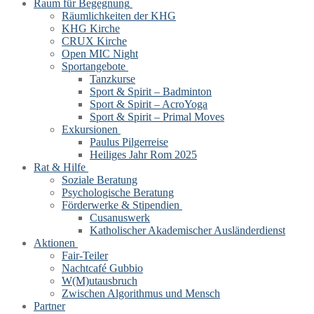
Raum für Begegnung
Räumlichkeiten der KHG
KHG Kirche
CRUX Kirche
Open MIC Night
Sportangebote
Tanzkurse
Sport & Spirit – Badminton
Sport & Spirit – AcroYoga
Sport & Spirit – Primal Moves
Exkursionen
Paulus Pilgerreise
Heiliges Jahr Rom 2025
Rat & Hilfe
Soziale Beratung
Psychologische Beratung
Förderwerke & Stipendien
Cusanuswerk
Katholischer Akademischer Ausländerdienst
Aktionen
Fair-Teiler
Nachtcafé Gubbio
W(M)utausbruch
Zwischen Algorithmus und Mensch
Partner