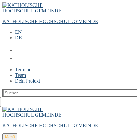
Zum
Menü
Schließen
Inhalt
springen
KATHOLISCHE HOCHSCHUL GEMEINDE
EN
DE
Termine
Team
Dein Projekt
Suchen
nach:
KATHOLISCHE HOCHSCHUL GEMEINDE
Menü