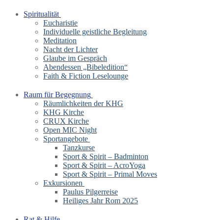
Spiritualität
Eucharistie
Individuelle geistliche Begleitung
Meditation
Nacht der Lichter
Glaube im Gespräch
Abendessen „Bibeledition“
Faith & Fiction Leselounge
Raum für Begegnung
Räumlichkeiten der KHG
KHG Kirche
CRUX Kirche
Open MIC Night
Sportangebote
Tanzkurse
Sport & Spirit – Badminton
Sport & Spirit – AcroYoga
Sport & Spirit – Primal Moves
Exkursionen
Paulus Pilgerreise
Heiliges Jahr Rom 2025
Rat & Hilfe