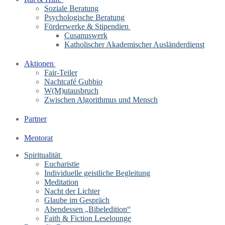
Soziale Beratung
Psychologische Beratung
Förderwerke & Stipendien
Cusanuswerk
Katholischer Akademischer Ausländerdienst
Aktionen
Fair-Teiler
Nachtcafé Gubbio
W(M)utausbruch
Zwischen Algorithmus und Mensch
Partner
Mentorat
Spiritualität
Eucharistie
Individuelle geistliche Begleitung
Meditation
Nacht der Lichter
Glaube im Gespräch
Abendessen „Bibeledition“
Faith & Fiction Leselounge