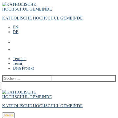
Zum
Menü
Schließen
Inhalt
springen
KATHOLISCHE HOCHSCHUL GEMEINDE
EN
DE
Termine
Team
Dein Projekt
Suchen
nach:
KATHOLISCHE HOCHSCHUL GEMEINDE
Menü