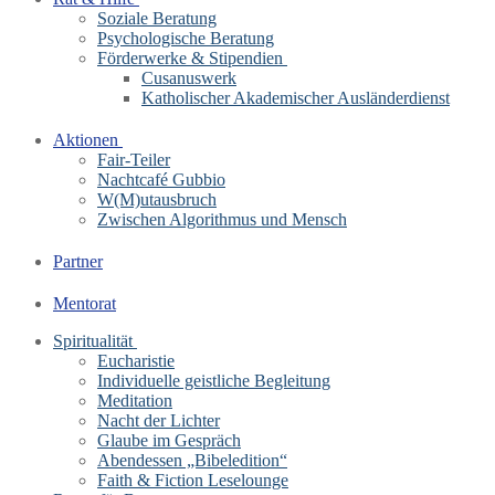
Soziale Beratung
Psychologische Beratung
Förderwerke & Stipendien
Cusanuswerk
Katholischer Akademischer Ausländerdienst
Aktionen
Fair-Teiler
Nachtcafé Gubbio
W(M)utausbruch
Zwischen Algorithmus und Mensch
Partner
Mentorat
Spiritualität
Eucharistie
Individuelle geistliche Begleitung
Meditation
Nacht der Lichter
Glaube im Gespräch
Abendessen „Bibeledition“
Faith & Fiction Leselounge