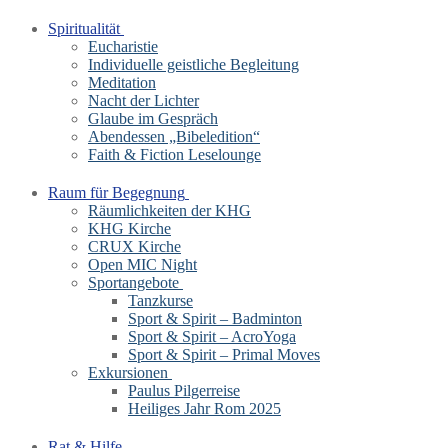
Spiritualität
Eucharistie
Individuelle geistliche Begleitung
Meditation
Nacht der Lichter
Glaube im Gespräch
Abendessen „Bibeledition“
Faith & Fiction Leselounge
Raum für Begegnung
Räumlichkeiten der KHG
KHG Kirche
CRUX Kirche
Open MIC Night
Sportangebote
Tanzkurse
Sport & Spirit – Badminton
Sport & Spirit – AcroYoga
Sport & Spirit – Primal Moves
Exkursionen
Paulus Pilgerreise
Heiliges Jahr Rom 2025
Rat & Hilfe