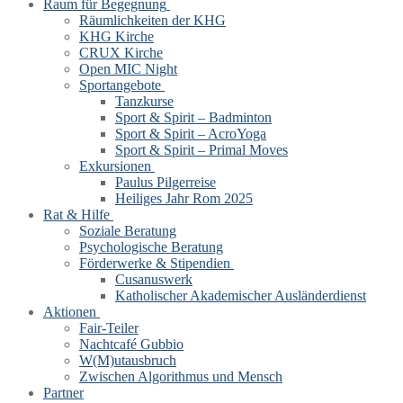
Raum für Begegnung
Räumlichkeiten der KHG
KHG Kirche
CRUX Kirche
Open MIC Night
Sportangebote
Tanzkurse
Sport & Spirit – Badminton
Sport & Spirit – AcroYoga
Sport & Spirit – Primal Moves
Exkursionen
Paulus Pilgerreise
Heiliges Jahr Rom 2025
Rat & Hilfe
Soziale Beratung
Psychologische Beratung
Förderwerke & Stipendien
Cusanuswerk
Katholischer Akademischer Ausländerdienst
Aktionen
Fair-Teiler
Nachtcafé Gubbio
W(M)utausbruch
Zwischen Algorithmus und Mensch
Partner