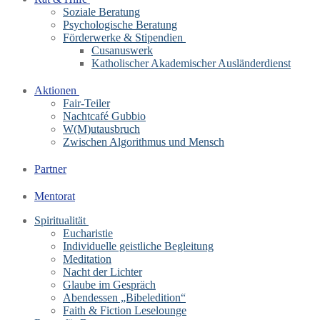
Soziale Beratung
Psychologische Beratung
Förderwerke & Stipendien
Cusanuswerk
Katholischer Akademischer Ausländerdienst
Aktionen
Fair-Teiler
Nachtcafé Gubbio
W(M)utausbruch
Zwischen Algorithmus und Mensch
Partner
Mentorat
Spiritualität
Eucharistie
Individuelle geistliche Begleitung
Meditation
Nacht der Lichter
Glaube im Gespräch
Abendessen „Bibeledition“
Faith & Fiction Leselounge