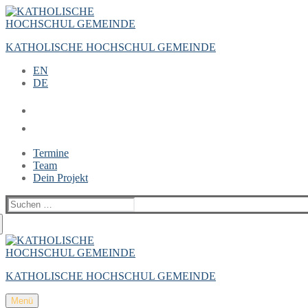
Zum
Menü
Schließen
Inhalt
springen
KATHOLISCHE HOCHSCHUL GEMEINDE
EN
DE
Termine
Team
Dein Projekt
Suchen
nach:
KATHOLISCHE HOCHSCHUL GEMEINDE
Menü