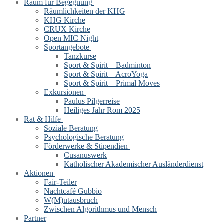
Raum für Begegnung
Räumlichkeiten der KHG
KHG Kirche
CRUX Kirche
Open MIC Night
Sportangebote
Tanzkurse
Sport & Spirit – Badminton
Sport & Spirit – AcroYoga
Sport & Spirit – Primal Moves
Exkursionen
Paulus Pilgerreise
Heiliges Jahr Rom 2025
Rat & Hilfe
Soziale Beratung
Psychologische Beratung
Förderwerke & Stipendien
Cusanuswerk
Katholischer Akademischer Ausländerdienst
Aktionen
Fair-Teiler
Nachtcafé Gubbio
W(M)utausbruch
Zwischen Algorithmus und Mensch
Partner