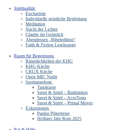
Spiritualität
Eucharistie
Individuelle geistliche Begleitung
Meditation
Nacht der Lichter
Glaube im Gespräch
Abendessen „Bibeledition“
Faith & Fiction Leselounge
Raum für Begegnung
Räumlichkeiten der KHG
KHG Kirche
CRUX Kirche
Open MIC Night
Sportangebote
Tanzkurse
Sport & Spirit – Badminton
Sport & Spirit – AcroYoga
Sport & Spirit – Primal Moves
Exkursionen
Paulus Pilgerreise
Heiliges Jahr Rom 2025
Rat & Hilfe