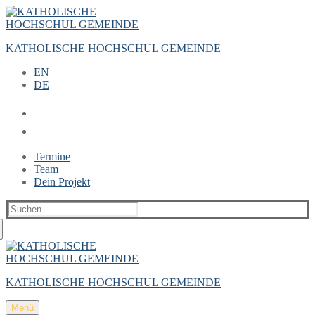
Zum
Menü
Schließen
Inhalt
springen
KATHOLISCHE HOCHSCHUL GEMEINDE
EN
DE
Termine
Team
Dein Projekt
Suchen
nach:
KATHOLISCHE HOCHSCHUL GEMEINDE
Menü