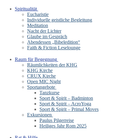
Spiritualität
Eucharistie
Individuelle geistliche Begleitung
Meditation
Nacht der Lichter
Glaube im Gespräch
Abendessen „Bibeledition“
Faith & Fiction Leselounge
Raum für Begegnung
Räumlichkeiten der KHG
KHG Kirche
CRUX Kirche
Open MIC Night
Sportangebote
Tanzkurse
Sport & Spirit – Badminton
Sport & Spirit – AcroYoga
Sport & Spirit – Primal Moves
Exkursionen
Paulus Pilgerreise
Heiliges Jahr Rom 2025
Rat & Hilfe