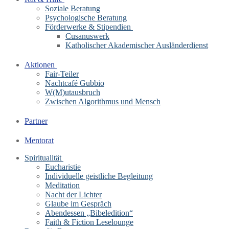
Soziale Beratung
Psychologische Beratung
Förderwerke & Stipendien
Cusanuswerk
Katholischer Akademischer Ausländerdienst
Aktionen
Fair-Teiler
Nachtcafé Gubbio
W(M)utausbruch
Zwischen Algorithmus und Mensch
Partner
Mentorat
Spiritualität
Eucharistie
Individuelle geistliche Begleitung
Meditation
Nacht der Lichter
Glaube im Gespräch
Abendessen „Bibeledition“
Faith & Fiction Leselounge