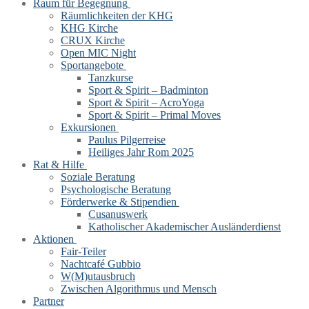
Raum für Begegnung
Räumlichkeiten der KHG
KHG Kirche
CRUX Kirche
Open MIC Night
Sportangebote
Tanzkurse
Sport & Spirit – Badminton
Sport & Spirit – AcroYoga
Sport & Spirit – Primal Moves
Exkursionen
Paulus Pilgerreise
Heiliges Jahr Rom 2025
Rat & Hilfe
Soziale Beratung
Psychologische Beratung
Förderwerke & Stipendien
Cusanuswerk
Katholischer Akademischer Ausländerdienst
Aktionen
Fair-Teiler
Nachtcafé Gubbio
W(M)utausbruch
Zwischen Algorithmus und Mensch
Partner