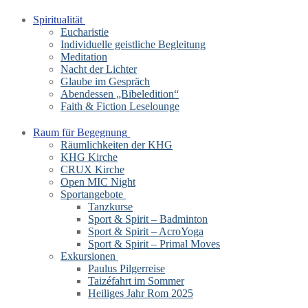
Spiritualität
Eucharistie
Individuelle geistliche Begleitung
Meditation
Nacht der Lichter
Glaube im Gespräch
Abendessen „Bibeledition“
Faith & Fiction Leselounge
Raum für Begegnung
Räumlichkeiten der KHG
KHG Kirche
CRUX Kirche
Open MIC Night
Sportangebote
Tanzkurse
Sport & Spirit – Badminton
Sport & Spirit – AcroYoga
Sport & Spirit – Primal Moves
Exkursionen
Paulus Pilgerreise
Taizéfahrt im Sommer
Heiliges Jahr Rom 2025