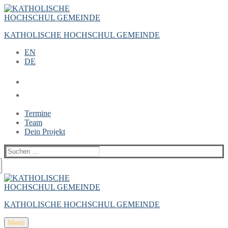
Zum
Menü
Schließen
Inhalt
springen
KATHOLISCHE HOCHSCHUL GEMEINDE
EN
DE
Termine
Team
Dein Projekt
Suchen
nach:
KATHOLISCHE HOCHSCHUL GEMEINDE
Menü