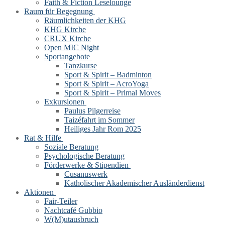
Faith & Fiction Leselounge
Raum für Begegnung
Räumlichkeiten der KHG
KHG Kirche
CRUX Kirche
Open MIC Night
Sportangebote
Tanzkurse
Sport & Spirit – Badminton
Sport & Spirit – AcroYoga
Sport & Spirit – Primal Moves
Exkursionen
Paulus Pilgerreise
Taizéfahrt im Sommer
Heiliges Jahr Rom 2025
Rat & Hilfe
Soziale Beratung
Psychologische Beratung
Förderwerke & Stipendien
Cusanuswerk
Katholischer Akademischer Ausländerdienst
Aktionen
Fair-Teiler
Nachtcafé Gubbio
W(M)utausbruch