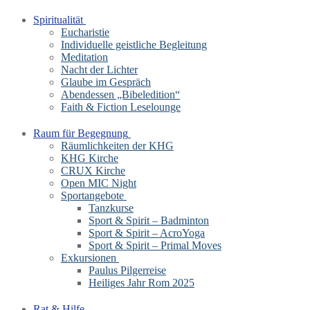
Spiritualität
Eucharistie
Individuelle geistliche Begleitung
Meditation
Nacht der Lichter
Glaube im Gespräch
Abendessen „Bibeledition“
Faith & Fiction Leselounge
Raum für Begegnung
Räumlichkeiten der KHG
KHG Kirche
CRUX Kirche
Open MIC Night
Sportangebote
Tanzkurse
Sport & Spirit – Badminton
Sport & Spirit – AcroYoga
Sport & Spirit – Primal Moves
Exkursionen
Paulus Pilgerreise
Heiliges Jahr Rom 2025
Rat & Hilfe