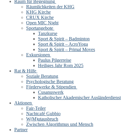
Raum für Begegnung
Räumlichkeiten der KHG
KHG Kirche
CRUX Kirche
Open MIC Night
Sportangebote
Tanzkurse
Sport & Spirit – Badminton
Sport & Spirit – AcroYoga
Sport & Spirit – Primal Moves
Exkursionen
Paulus Pilgerreise
Heiliges Jahr Rom 2025
Rat & Hilfe
Soziale Beratung
Psychologische Beratung
Förderwerke & Stipendien
Cusanuswerk
Katholischer Akademischer Ausländerdienst
Aktionen
Fair-Teiler
Nachtcafé Gubbio
W(M)utausbruch
Zwischen Algorithmus und Mensch
Partner