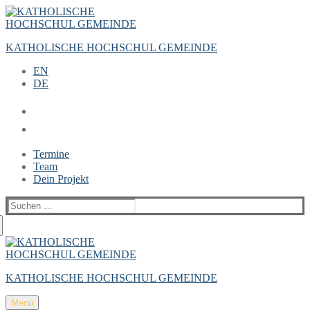
Zum
Menü
Schließen
Inhalt
springen
KATHOLISCHE HOCHSCHUL GEMEINDE
EN
DE
Termine
Team
Dein Projekt
Suchen
nach:
KATHOLISCHE HOCHSCHUL GEMEINDE
Menü