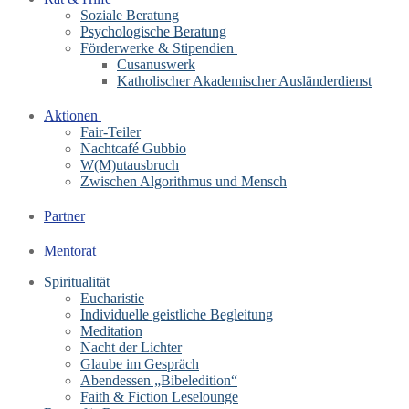
Soziale Beratung
Psychologische Beratung
Förderwerke & Stipendien
Cusanuswerk
Katholischer Akademischer Ausländerdienst
Aktionen
Fair-Teiler
Nachtcafé Gubbio
W(M)utausbruch
Zwischen Algorithmus und Mensch
Partner
Mentorat
Spiritualität
Eucharistie
Individuelle geistliche Begleitung
Meditation
Nacht der Lichter
Glaube im Gespräch
Abendessen „Bibeledition“
Faith & Fiction Leselounge