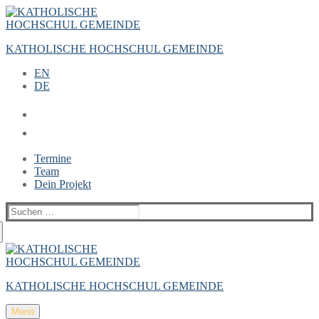
Zum
Menü
Schließen
Inhalt
springen
KATHOLISCHE HOCHSCHUL GEMEINDE
EN
DE
Termine
Team
Dein Projekt
Suchen
nach:
KATHOLISCHE HOCHSCHUL GEMEINDE
Menü