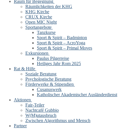
Raum für Begegnung
Räumlichkeiten der KHG
KHG Kirche
CRUX Kirche
Open MIC Night
Sportangebote
Tanzkurse
Sport & Spirit – Badminton
Sport & Spirit – AcroYoga
Sport & Spirit – Primal Moves
Exkursionen
Paulus Pilgerreise
Heiliges Jahr Rom 2025
Rat & Hilfe
Soziale Beratung
Psychologische Beratung
Förderwerke & Stipendien
Cusanuswerk
Katholischer Akademischer Ausländerdienst
Aktionen
Fair-Teiler
Nachtcafé Gubbio
W(M)utausbruch
Zwischen Algorithmus und Mensch
Partner