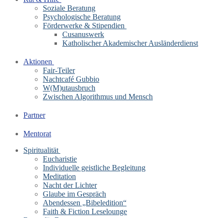
Soziale Beratung
Psychologische Beratung
Förderwerke & Stipendien
Cusanuswerk
Katholischer Akademischer Ausländerdienst
Aktionen
Fair-Teiler
Nachtcafé Gubbio
W(M)utausbruch
Zwischen Algorithmus und Mensch
Partner
Mentorat
Spiritualität
Eucharistie
Individuelle geistliche Begleitung
Meditation
Nacht der Lichter
Glaube im Gespräch
Abendessen „Bibeledition“
Faith & Fiction Leselounge