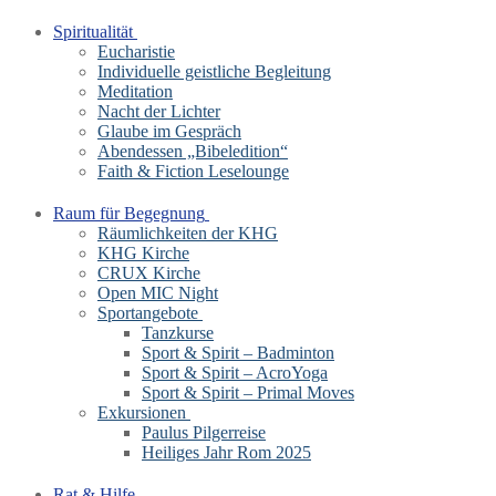
Spiritualität
Eucharistie
Individuelle geistliche Begleitung
Meditation
Nacht der Lichter
Glaube im Gespräch
Abendessen „Bibeledition“
Faith & Fiction Leselounge
Raum für Begegnung
Räumlichkeiten der KHG
KHG Kirche
CRUX Kirche
Open MIC Night
Sportangebote
Tanzkurse
Sport & Spirit – Badminton
Sport & Spirit – AcroYoga
Sport & Spirit – Primal Moves
Exkursionen
Paulus Pilgerreise
Heiliges Jahr Rom 2025
Rat & Hilfe