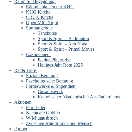
Raum für Begegnung
Räumlichkeiten der KHG
KHG Kirche
CRUX Kirche
Open MIC Night
Sportangebote
Tanzkurse
Sport & Spirit – Badminton
Sport & Spirit – AcroYoga
Sport & Spirit – Primal Moves
Exkursionen
Paulus Pilgerreise
Heiliges Jahr Rom 2025
Rat & Hilfe
Soziale Beratung
Psychologische Beratung
Förderwerke & Stipendien
Cusanuswerk
Katholischer Akademischer Ausländerdienst
Aktionen
Fair-Teiler
Nachtcafé Gubbio
W(M)utausbruch
Zwischen Algorithmus und Mensch
Partner