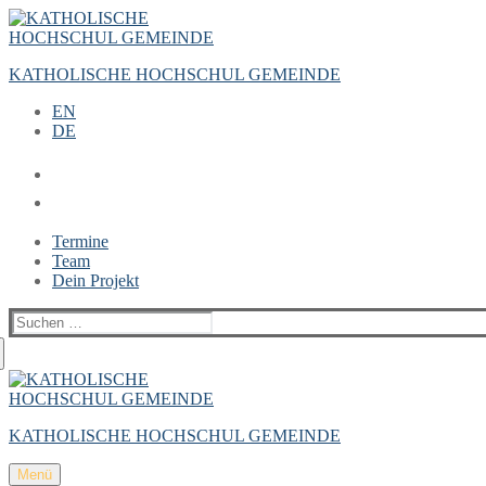
Zum
Menü
Schließen
Inhalt
springen
KATHOLISCHE HOCHSCHUL GEMEINDE
EN
DE
Termine
Team
Dein Projekt
Suchen
nach:
KATHOLISCHE HOCHSCHUL GEMEINDE
Menü