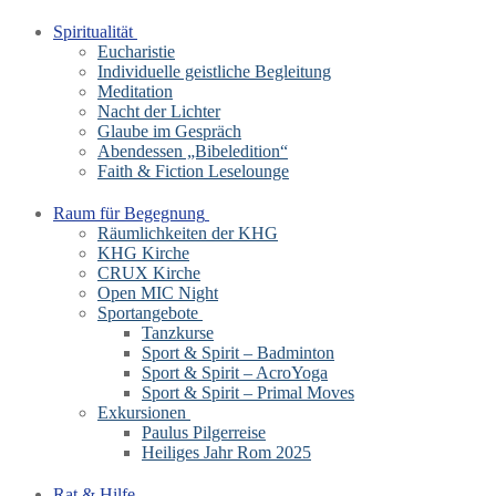
Spiritualität
Eucharistie
Individuelle geistliche Begleitung
Meditation
Nacht der Lichter
Glaube im Gespräch
Abendessen „Bibeledition“
Faith & Fiction Leselounge
Raum für Begegnung
Räumlichkeiten der KHG
KHG Kirche
CRUX Kirche
Open MIC Night
Sportangebote
Tanzkurse
Sport & Spirit – Badminton
Sport & Spirit – AcroYoga
Sport & Spirit – Primal Moves
Exkursionen
Paulus Pilgerreise
Heiliges Jahr Rom 2025
Rat & Hilfe