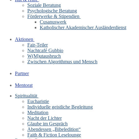
Soziale Beratung
Psychologische Beratung
Förderwerke & Stipendien
Cusanuswerk
Katholischer Akademischer Ausländerdienst
Aktionen
Fair-Teiler
Nachtcafé Gubbio
W(M)utausbruch
Zwischen Algorithmus und Mensch
Partner
Mentorat
Spiritualität
Eucharistie
Individuelle geistliche Begleitung
Meditation
Nacht der Lichter
Glaube im Gespräch
Abendessen „Bibeledition“
Faith & Fiction Leselounge