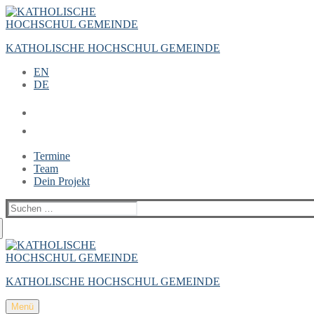
Zum
Menü
Schließen
Inhalt
springen
KATHOLISCHE HOCHSCHUL GEMEINDE
EN
DE
Termine
Team
Dein Projekt
Suchen
nach:
KATHOLISCHE HOCHSCHUL GEMEINDE
Menü