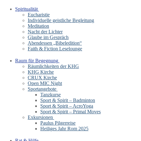
Spiritualität
Eucharistie
Individuelle geistliche Begleitung
Meditation
Nacht der Lichter
Glaube im Gespräch
Abendessen „Bibeledition“
Faith & Fiction Leselounge
Raum für Begegnung
Räumlichkeiten der KHG
KHG Kirche
CRUX Kirche
Open MIC Night
Sportangebote
Tanzkurse
Sport & Spirit – Badminton
Sport & Spirit – AcroYoga
Sport & Spirit – Primal Moves
Exkursionen
Paulus Pilgerreise
Heiliges Jahr Rom 2025
Rat & Hilfe