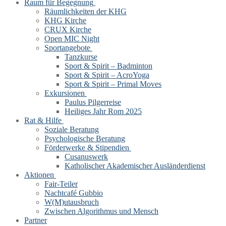
Raum für Begegnung
Räumlichkeiten der KHG
KHG Kirche
CRUX Kirche
Open MIC Night
Sportangebote
Tanzkurse
Sport & Spirit – Badminton
Sport & Spirit – AcroYoga
Sport & Spirit – Primal Moves
Exkursionen
Paulus Pilgerreise
Heiliges Jahr Rom 2025
Rat & Hilfe
Soziale Beratung
Psychologische Beratung
Förderwerke & Stipendien
Cusanuswerk
Katholischer Akademischer Ausländerdienst
Aktionen
Fair-Teiler
Nachtcafé Gubbio
W(M)utausbruch
Zwischen Algorithmus und Mensch
Partner