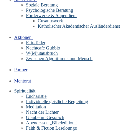
Soziale Beratung
Psychologische Beratung
Förderwerke & Stipendien
Cusanuswerk
Katholischer Akademischer Ausländerdienst
Aktionen
Fair-Teiler
Nachtcafé Gubbio
W(M)utausbruch
Zwischen Algorithmus und Mensch
Partner
Mentorat
Spiritualität
Eucharistie
Individuelle geistliche Begleitung
Meditation
Nacht der Lichter
Glaube im Gespräch
Abendessen „Bibeledition“
Faith & Fiction Leselounge