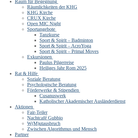
Raum für Begegnung
Räumlichkeiten der KHG
KHG Kirche
CRUX Kirche
Open MIC Night
Sportangebote
Tanzkurse
Sport & Spirit – Badminton
Sport & Spirit – AcroYoga
Sport & Spirit – Primal Moves
Exkursionen
Paulus Pilgerreise
Heiliges Jahr Rom 2025
Rat & Hilfe
Soziale Beratung
Psychologische Beratung
Förderwerke & Stipendien
Cusanuswerk
Katholischer Akademischer Ausländerdienst
Aktionen
Fair-Teiler
Nachtcafé Gubbio
W(M)utausbruch
Zwischen Algorithmus und Mensch
Partner