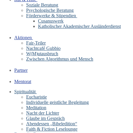
Soziale Beratung
Psychologische Beratung
Förderwerke & Stipendien
Cusanuswerk
Katholischer Akademischer Ausländerdienst
Aktionen
Fair-Teiler
Nachtcafé Gubbio
W(M)utausbruch
Zwischen Algorithmus und Mensch
Partner
Mentorat
Spiritualität
Eucharistie
Individuelle geistliche Begleitung
Meditation
Nacht der Lichter
Glaube im Gespräch
Abendessen „Bibeledition“
Faith & Fiction Leselounge