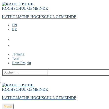
Zum
Menü
Schließen
Inhalt
springen
KATHOLISCHE HOCHSCHUL GEMEINDE
EN
DE
Termine
Team
Dein Projekt
Suchen
nach:
KATHOLISCHE HOCHSCHUL GEMEINDE
Menü