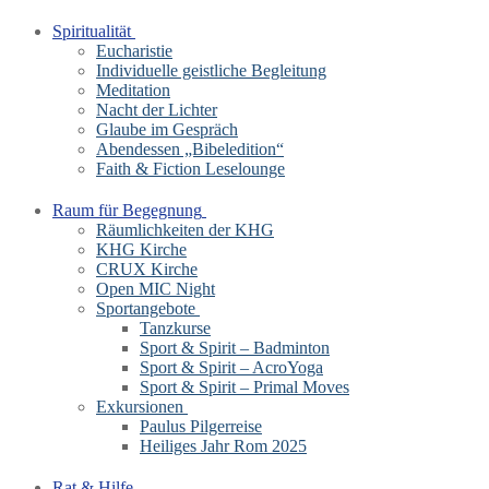
Spiritualität
Eucharistie
Individuelle geistliche Begleitung
Meditation
Nacht der Lichter
Glaube im Gespräch
Abendessen „Bibeledition“
Faith & Fiction Leselounge
Raum für Begegnung
Räumlichkeiten der KHG
KHG Kirche
CRUX Kirche
Open MIC Night
Sportangebote
Tanzkurse
Sport & Spirit – Badminton
Sport & Spirit – AcroYoga
Sport & Spirit – Primal Moves
Exkursionen
Paulus Pilgerreise
Heiliges Jahr Rom 2025
Rat & Hilfe