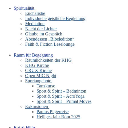
Spiritualität
Eucharistie
Individuelle geistliche Begleitung
Meditation
Nacht der Lichter
Glaube im Gespräch
Abendessen „Bibeledition“
Faith & Fiction Leselounge
Raum für Begegnung
Räumlichkeiten der KHG
KHG Kirche
CRUX Kirche
Open MIC Night
Sportangebote
Tanzkurse
Sport & Spirit – Badminton
Sport & Spirit – AcroYoga
Sport & Spirit – Primal Moves
Exkursionen
Paulus Pilgerreise
Heiliges Jahr Rom 2025
Rat & Hilfe