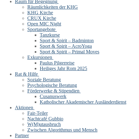
Raum für Begegnung
Räumlichkeiten der KHG
KHG Kirche
CRUX Kirche
Open MIC Night
Sportangebote
Tanzkurse
Sport & Spirit – Badminton
Sport & Spirit – AcroYoga
Sport & Spirit – Primal Moves
Exkursionen
Paulus Pilgerreise
Heiliges Jahr Rom 2025
Rat & Hilfe
Soziale Beratung
Psychologische Beratung
Förderwerke & Stipendien
Cusanuswerk
Katholischer Akademischer Ausländerdienst
Aktionen
Fair-Teiler
Nachtcafé Gubbio
W(M)utausbruch
Zwischen Algorithmus und Mensch
Partner