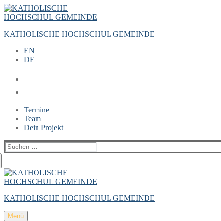
Zum
Menü
Schließen
Inhalt
springen
KATHOLISCHE HOCHSCHUL GEMEINDE
EN
DE
Termine
Team
Dein Projekt
Suchen
nach:
KATHOLISCHE HOCHSCHUL GEMEINDE
Menü