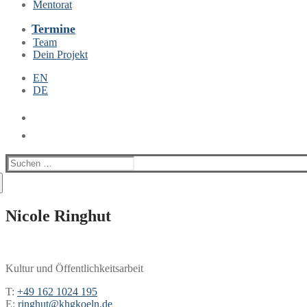
Mentorat
Termine
Team
Dein Projekt
EN
DE
Suchen
nach:
Nicole Ringhut
Kultur und Öffentlichkeitsarbeit
T:
+49 162 1024 195
E:
ringhut@khgkoeln.de