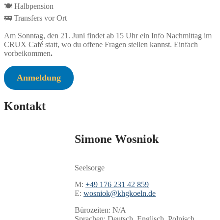
🍽️ Halbpension
🚌 Transfers vor Ort
Am Sonntag, den 21. Juni findet ab 15 Uhr ein Info Nachmittag im
CRUX Café statt, wo du offene Fragen stellen kannst. Einfach
vorbeikommen
.
Anmeldung
Kontakt
Simone Wosniok
Seelsorge
M:
+49 176 231 42 859
E:
wosniok@khgkoeln.de
Bürozeiten: N/A
Sprachen: Deutsch, Englisch, Polnisch