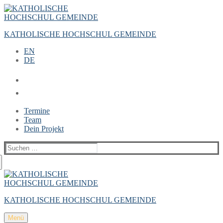
Zum
Menü
Schließen
Inhalt
springen
KATHOLISCHE HOCHSCHUL GEMEINDE
EN
DE
Termine
Team
Dein Projekt
Suchen
nach:
KATHOLISCHE HOCHSCHUL GEMEINDE
Menü