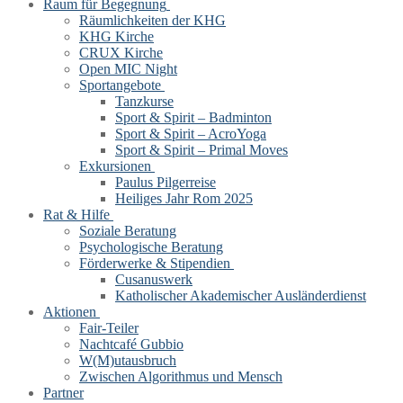
Raum für Begegnung
Räumlichkeiten der KHG
KHG Kirche
CRUX Kirche
Open MIC Night
Sportangebote
Tanzkurse
Sport & Spirit – Badminton
Sport & Spirit – AcroYoga
Sport & Spirit – Primal Moves
Exkursionen
Paulus Pilgerreise
Heiliges Jahr Rom 2025
Rat & Hilfe
Soziale Beratung
Psychologische Beratung
Förderwerke & Stipendien
Cusanuswerk
Katholischer Akademischer Ausländerdienst
Aktionen
Fair-Teiler
Nachtcafé Gubbio
W(M)utausbruch
Zwischen Algorithmus und Mensch
Partner