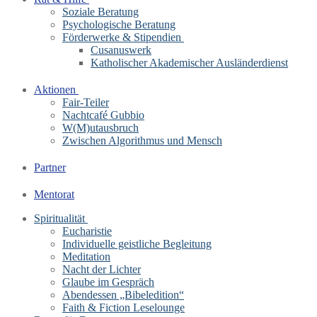
Soziale Beratung
Psychologische Beratung
Förderwerke & Stipendien
Cusanuswerk
Katholischer Akademischer Ausländerdienst
Aktionen
Fair-Teiler
Nachtcafé Gubbio
W(M)utausbruch
Zwischen Algorithmus und Mensch
Partner
Mentorat
Spiritualität
Eucharistie
Individuelle geistliche Begleitung
Meditation
Nacht der Lichter
Glaube im Gespräch
Abendessen „Bibeledition“
Faith & Fiction Leselounge