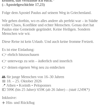
kennen, das verkünde ich euch.“
(– Apostelgeschichte 17,23)
Folge dem Apostel Paulus auf seinem Weg in Griechenland.
Wir gehen dorthin, wo es alles andere als perfekt war – in Städte
voller Chaos, Konflikte und echter Menschen. Genau dort hat
Paulus eine Gemeinde gegründet. Keine Heiligen. Sondern
Menschen wie wir.
Diese Reise ist kein Urlaub. Und auch keine fromme Freizeit.
Es ist eine Einladung:
👉 ehrlich hinzuschauen
👉 unterwegs zu sein – äußerlich und innerlich
👉 deinen eigenen Weg neu zu entdecken
👥 für junge Menschen von 16–30 Jahren
📅 18. – 25. Oktober 2026
📍 Athen • Korinth • Peloponnes
💶 599€ (bis 25 Jahre)/ 659€ (ab 26 Jahre) –
(statt 1249€*)
Inklusive:
✈️ Hin- und Rückflug