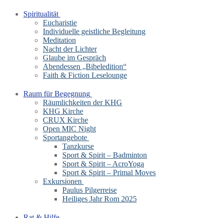
Spiritualität
Eucharistie
Individuelle geistliche Begleitung
Meditation
Nacht der Lichter
Glaube im Gespräch
Abendessen „Bibeledition“
Faith & Fiction Leselounge
Raum für Begegnung
Räumlichkeiten der KHG
KHG Kirche
CRUX Kirche
Open MIC Night
Sportangebote
Tanzkurse
Sport & Spirit – Badminton
Sport & Spirit – AcroYoga
Sport & Spirit – Primal Moves
Exkursionen
Paulus Pilgerreise
Heiliges Jahr Rom 2025
Rat & Hilfe