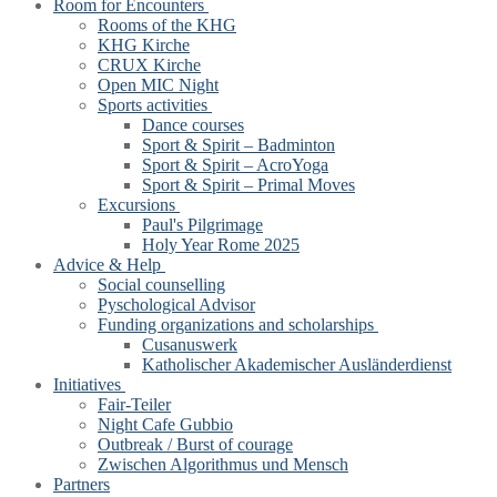
Room for Encounters
Rooms of the KHG
KHG Kirche
CRUX Kirche
Open MIC Night
Sports activities
Dance courses
Sport & Spirit – Badminton
Sport & Spirit – AcroYoga
Sport & Spirit – Primal Moves
Excursions
Paul's Pilgrimage
Holy Year Rome 2025
Advice & Help
Social counselling
Pyschological Advisor
Funding organizations and scholarships
Cusanuswerk
Katholischer Akademischer Ausländerdienst
Initiatives
Fair-Teiler
Night Cafe Gubbio
Outbreak / Burst of courage
Zwischen Algorithmus und Mensch
Partners