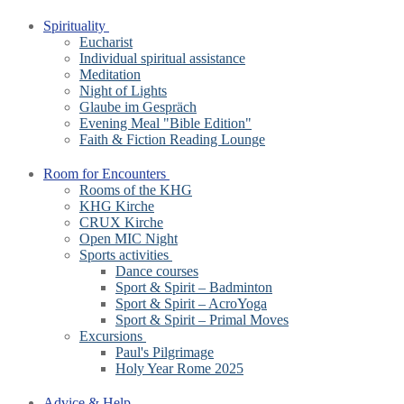
Spirituality
Eucharist
Individual spiritual assistance
Meditation
Night of Lights
Glaube im Gespräch
Evening Meal "Bible Edition"
Faith & Fiction Reading Lounge
Room for Encounters
Rooms of the KHG
KHG Kirche
CRUX Kirche
Open MIC Night
Sports activities
Dance courses
Sport & Spirit – Badminton
Sport & Spirit – AcroYoga
Sport & Spirit – Primal Moves
Excursions
Paul's Pilgrimage
Holy Year Rome 2025
Advice & Help