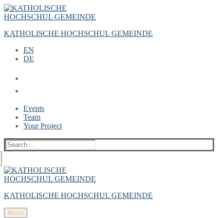
Zum
Menü
Schließen
Inhalt
springen
KATHOLISCHE HOCHSCHUL GEMEINDE
EN
DE
Events
Team
Your Project
Suche
nach:
KATHOLISCHE HOCHSCHUL GEMEINDE
Menu