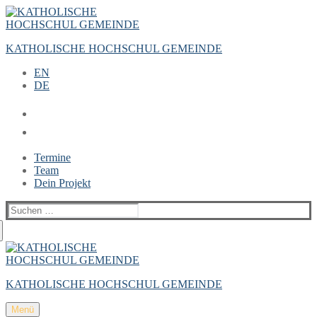
Zum
Menü
Schließen
Inhalt
springen
KATHOLISCHE HOCHSCHUL GEMEINDE
EN
DE
Termine
Team
Dein Projekt
Suchen
nach:
KATHOLISCHE HOCHSCHUL GEMEINDE
Menü