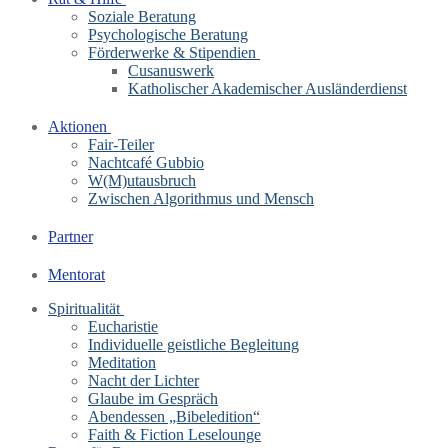
Soziale Beratung
Psychologische Beratung
Förderwerke & Stipendien
Cusanuswerk
Katholischer Akademischer Ausländerdienst
Aktionen
Fair-Teiler
Nachtcafé Gubbio
W(M)utausbruch
Zwischen Algorithmus und Mensch
Partner
Mentorat
Spiritualität
Eucharistie
Individuelle geistliche Begleitung
Meditation
Nacht der Lichter
Glaube im Gespräch
Abendessen „Bibeledition“
Faith & Fiction Leselounge