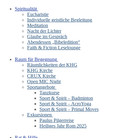
Spiritualität
Eucharistie
Individuelle geistliche Begleitung
Meditation
Nacht der Lichter
Glaube im Gespräch
Abendessen „Bibeledition“
Faith & Fiction Leselounge
Raum für Begegnung
Räumlichkeiten der KHG
KHG Kirche
CRUX Kirche
Open MIC Night
Sportangebote
Tanzkurse
Sport & Spirit – Badminton
Sport & Spirit – AcroYoga
Sport & Spirit – Primal Moves
Exkursionen
Paulus Pilgerreise
Heiliges Jahr Rom 2025
Rat & Hilfe