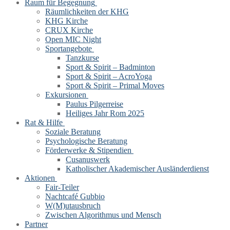
Raum für Begegnung
Räumlichkeiten der KHG
KHG Kirche
CRUX Kirche
Open MIC Night
Sportangebote
Tanzkurse
Sport & Spirit – Badminton
Sport & Spirit – AcroYoga
Sport & Spirit – Primal Moves
Exkursionen
Paulus Pilgerreise
Heiliges Jahr Rom 2025
Rat & Hilfe
Soziale Beratung
Psychologische Beratung
Förderwerke & Stipendien
Cusanuswerk
Katholischer Akademischer Ausländerdienst
Aktionen
Fair-Teiler
Nachtcafé Gubbio
W(M)utausbruch
Zwischen Algorithmus und Mensch
Partner