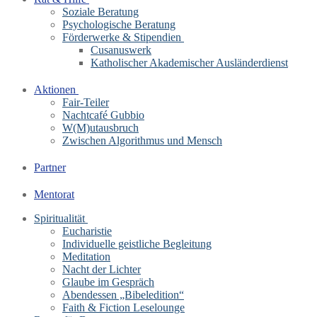
Soziale Beratung
Psychologische Beratung
Förderwerke & Stipendien
Cusanuswerk
Katholischer Akademischer Ausländerdienst
Aktionen
Fair-Teiler
Nachtcafé Gubbio
W(M)utausbruch
Zwischen Algorithmus und Mensch
Partner
Mentorat
Spiritualität
Eucharistie
Individuelle geistliche Begleitung
Meditation
Nacht der Lichter
Glaube im Gespräch
Abendessen „Bibeledition“
Faith & Fiction Leselounge