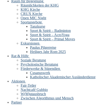
Raum für Begegnung
Räumlichkeiten der KHG
KHG Kirche
CRUX Kirche
Open MIC Night
Sportangebote
Tanzkurse
Sport & Spirit – Badminton
Sport & Spirit – AcroYoga
Sport & Spirit – Primal Moves
Exkursionen
Paulus Pilgerreise
Heiliges Jahr Rom 2025
Rat & Hilfe
Soziale Beratung
Psychologische Beratung
Förderwerke & Stipendien
Cusanuswerk
Katholischer Akademischer Ausländerdienst
Aktionen
Fair-Teiler
Nachtcafé Gubbio
W(M)utausbruch
Zwischen Algorithmus und Mensch
Partner