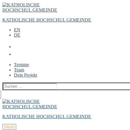
Zum
Menü
Schließen
Inhalt
springen
KATHOLISCHE HOCHSCHUL GEMEINDE
EN
DE
Termine
Team
Dein Projekt
Suchen
nach:
KATHOLISCHE HOCHSCHUL GEMEINDE
Menü