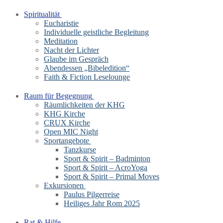
Spiritualität
Eucharistie
Individuelle geistliche Begleitung
Meditation
Nacht der Lichter
Glaube im Gespräch
Abendessen „Bibeledition“
Faith & Fiction Leselounge
Raum für Begegnung
Räumlichkeiten der KHG
KHG Kirche
CRUX Kirche
Open MIC Night
Sportangebote
Tanzkurse
Sport & Spirit – Badminton
Sport & Spirit – AcroYoga
Sport & Spirit – Primal Moves
Exkursionen
Paulus Pilgerreise
Heiliges Jahr Rom 2025
Rat & Hilfe